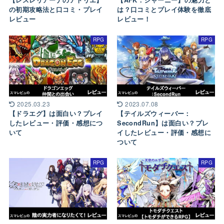
【レスレリアーナのアトリエ】
【AFK：ジャーニー】の魅力と
の初期攻略法と口コミ・プレイ
は？口コミとプレイ体験を徹底
レビュー
レビュー！
RPG
RPG
2025.03.23
2023.07.08
【ドラエグ】は面白い？プレイ
【テイルズウィーバー：
したレビュー・評価・感想につ
SecondRun】は面白い？プレ
いて
イしたレビュー・評価・感想に
ついて
RPG
RPG