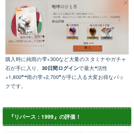
購入時に
純雨の雫×300
など大量のスタミナやガチャ
石が手に入り、
で最大❝
活性
30日間ログイン
×1,800
❞❝
雨の雫×2,700
❞が手に入る大変お得なパッ
クです。
『リバース：1999』の評価！