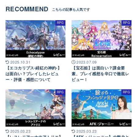
RECOMMEND
RPG
RPG
2025.10.31
2023.07.09
【エコカリプス-緋紅の神約-】
【宝石姫】は面白い？課金要
は面白い？プレイしたレビュ
素、プレイ感想を辛口で徹底レ
ー・評価・感想について
ビュー！
RPG
RPG
2025.03.23
2025.03.23