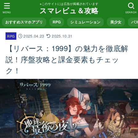
※このサイトには広告が掲載されています
スマレビュ＆攻略
MENU
SEARCH
おすすめスマホアプリ
RPG
シミュレーション
美少女
パ
2025.04.23
2025.10.31
RPG
【リバース：1999】の魅力を徹底解
説！序盤攻略と課金要素もチェッ
ク！