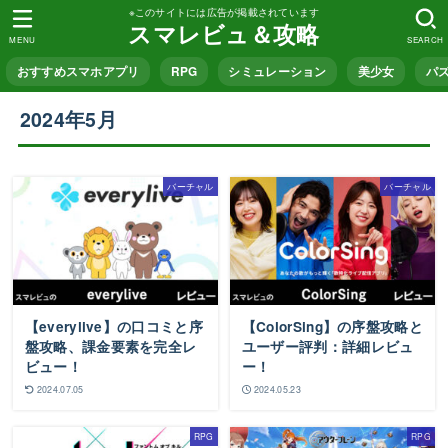
※このサイトには広告が掲載されています
スマレビュ＆攻略
MENU
SEARCH
おすすめスマホアプリ
RPG
シミュレーション
美少女
パ
2024年5月
バーチャル
バーチャル
【everylive】の口コミと序
【ColorSing】の序盤攻略と
盤攻略、課金要素を完全レ
ユーザー評判：詳細レビュ
ビュー！
ー！
2024.07.05
2024.05.23
RPG
RPG