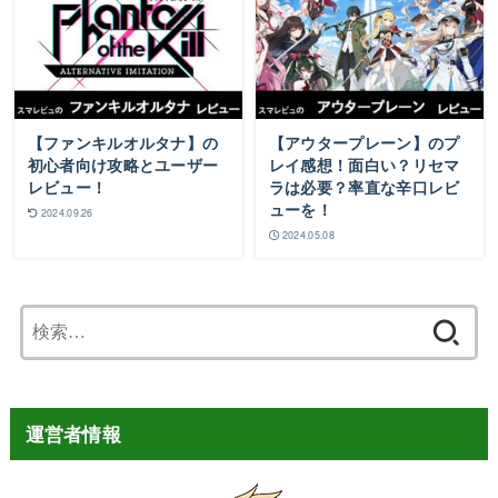
【ファンキルオルタナ】の
【アウタープレーン】のプ
初心者向け攻略とユーザー
レイ感想！面白い？リセマ
レビュー！
ラは必要？率直な辛口レビ
ューを！
2024.09.26
2024.05.08
検
索:
運営者情報