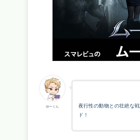
夜行性の動物との壮絶な戦
ゆーくん
ド！