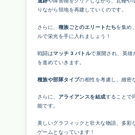
や障害物をクリアしながら、瓦礫や
遺跡
りながら領地を再建していくのです。
さらに、
を集め
種族ごとのエリートたち
ルで栄光を手に入れましょう！
戦闘は
で展開され、英雄
マッチ 3 バトル
を進めていきます。
の相性を考慮し、緻密
種族や部隊タイプ
さらに、
することで
アライアンスを結成
能です。
美しいグラフィックと壮大な物語、多彩
ゲームとなっています！