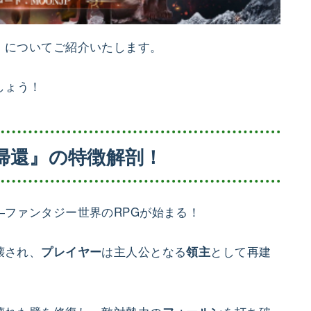
』についてご紹介いたします。
しょう！
帰還』の特徴解剖！
ファンタジー世界のRPGが始まる！
壊され、
は主人公となる
として再建
プレイヤー
領主