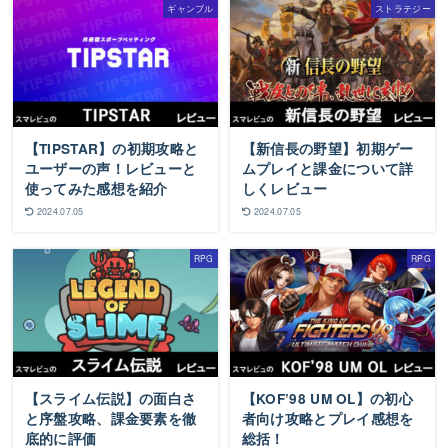
ギャンブル
ストラテジー
【TIPSTAR】の初期攻略と
【新信長の野望】初期ゲー
ユーザーの声！レビューと
ムプレイと課金について詳
使ってみた感想を紹介
しくレビュー
2024.07.05
2024.07.05
RPG
RPG
【スライム伝説】の面白さ
【KOF’98 UM OL】の初心
と序盤攻略、課金要素を徹
者向け攻略とプレイ感想を
底的に評価
総括！