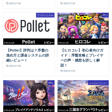
2024.07.05
2024.07.05
フィナンシャル
RPG
【Pollet】評判は？序盤の
【ヒロコレ】初心者向けガ
進め方と課金システムの詳
イド：序盤攻略とプレイヤ
細レビュー！
ーの声・感想を詳しく解
説！
2024.07.05
2024.07.05
RPG
シミュレーション