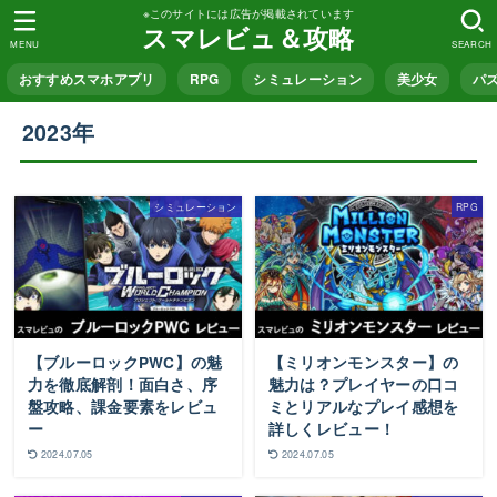
※このサイトには広告が掲載されています
スマレビュ＆攻略
MENU
SEARCH
おすすめスマホアプリ
RPG
シミュレーション
美少女
パ
2023年
シミュレーション
RPG
【ブルーロックPWC】の魅
【ミリオンモンスター】の
力を徹底解剖！面白さ、序
魅力は？プレイヤーの口コ
盤攻略、課金要素をレビュ
ミとリアルなプレイ感想を
ー
詳しくレビュー！
2024.07.05
2024.07.05