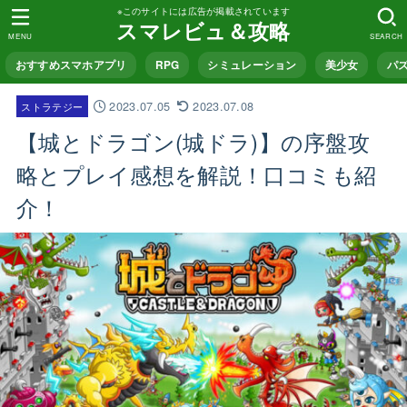
※このサイトには広告が掲載されています
スマレビュ＆攻略
MENU
SEARCH
おすすめスマホアプリ
RPG
シミュレーション
美少女
パ
2023.07.05
2023.07.08
ストラテジー
【城とドラゴン(城ドラ)】の序盤攻
略とプレイ感想を解説！口コミも紹
介！